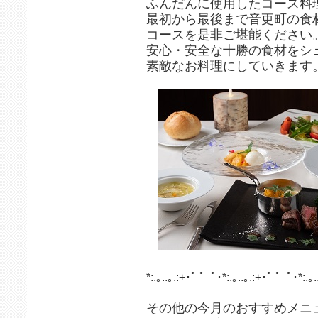
ふんだんに使用したコース料
最初から最後まで音更町の食
コースを是非ご堪能ください
安心・安全な十勝の食材をシ
素敵なお料理にしていきます
*:.｡..｡.:+･ﾟ ゜ﾟ･*:.｡..｡.:+･ﾟ ゜ﾟ･*:.｡.
その他の今月のおすすめメニ