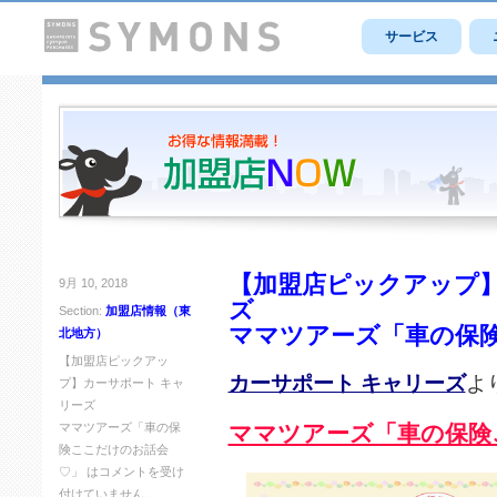
サービス
【加盟店ピックアップ】
9月 10, 2018
ズ
Section:
加盟店情報（東
ママツアーズ「車の保
北地方）
【加盟店ピックアッ
カーサポート キャリーズ
よ
プ】カーサポート キャ
リーズ
ママツアーズ「車の保
ママツアーズ「車の保険
険ここだけのお話会
♡」 は
コメントを受け
付けていません。