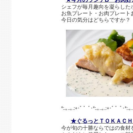
シェフが毎月趣向を凝らした
お魚プレート・お肉プレート
今日の気分はどちらですか？
*:.｡..｡.:+･ﾟ ゜ﾟ･*:.｡..｡.:+･ﾟ ゜ﾟ･*:.｡.
★ぐるっとＴＯＫＡＣＨ
今が旬の十勝ならではの食材