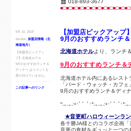
018-893-3677
■□■□■□■□■□■□■□■□■□■□■□■□
【加盟店ピックアップ
9月 10, 2018
9月のおすすめランチ
Section:
加盟店情報（北
海道地方）
北海道ホテル
より、ランチ
【加盟店ピックアッ
プ】北海道ホテル
9月のおすすめランチ＆
9月のおすすめランチ＆
ディナー は
コメントを
受け付けていません。
北海道ホテル内にあるレスト
「バード・ウォッチ・カフェ
この記事へのリンク
9月のおすすめランチ＆ディ
*:.｡..｡.:+･ﾟ ゜ﾟ･*:.｡..｡.:+･ﾟ ゜ﾟ･*:.｡.
★音更町ハロウィーンラン
各十勝JA様とのコラボ企画「
音更の食材をギュッと一つの