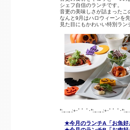
シェフ自信のランチです。
音更の美味しさが詰まったこ
なんと9月はハロウィーンを
見た目にもかわいい特別ラン
*:.｡..｡.:+･ﾟ ゜ﾟ･*:.｡..｡.:+･ﾟ ゜ﾟ･*:.｡.
★今月のランチA「お魚好
★今月のランチB「お肉好