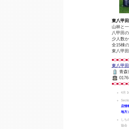
東八甲田
山林と一
八甲田の
少人数か
全15棟
東八甲田
■□■□■□■
東八甲田
青森
0176
■□■□■□■
4月 16
Secti
店情
地方
しち
協会