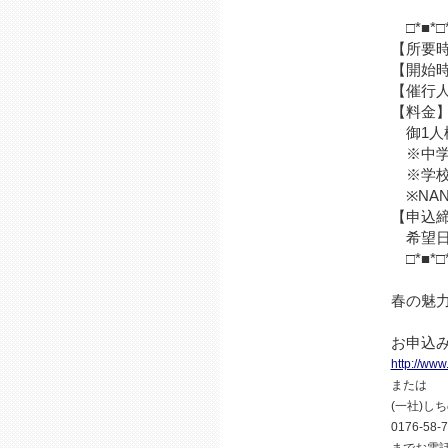
□*■*□*■
【所要時
【開始時
【催行人
【料金
御1人様
※中学生
※学校
※NAN
【申込
希望日前
□*■*□*■
春の魅
お申込み
http://ww
または
(一社)し
0176-58-