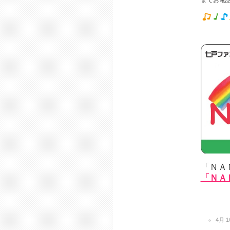
までお電
「ＮＡ
「ＮＡ
4月 16