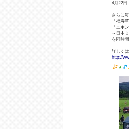
4月22
さらに毎
「福寿草
「ニホン
～日本ミ
を同時開
詳しくは
http://w