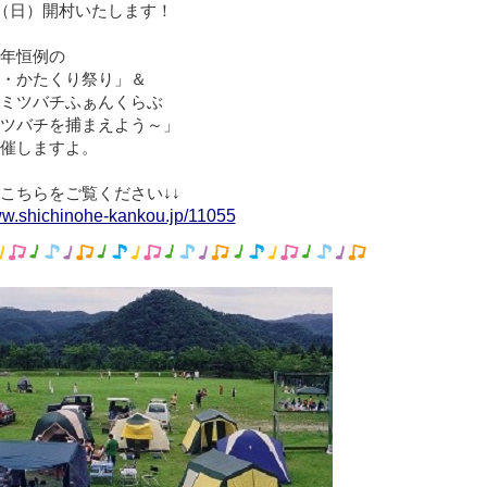
日（日）開村いたします！
年恒例の
・かたくり祭り」＆
ミツバチふぁんくらぶ
ツバチを捕まえよう～」
催しますよ。
こちらをご覧ください↓↓
ww.shichinohe-kankou.jp/11055