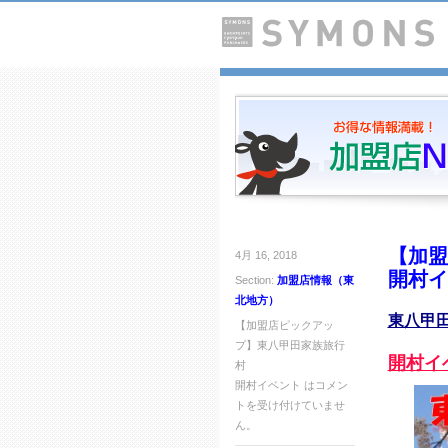
【加盟
4月 16, 2018
開村イ
Section:
加盟店情報（東
北地方）
東八甲
【加盟店ピックアッ
プ】東八甲田家族旅行
開村イ
村
開村イベント は
コメン
トを受け付けていませ
ん。