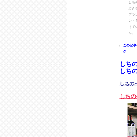
しち
歩き
プラン
ント
けて
ん。
この記事
ク
しち
しち
しちの
しちの