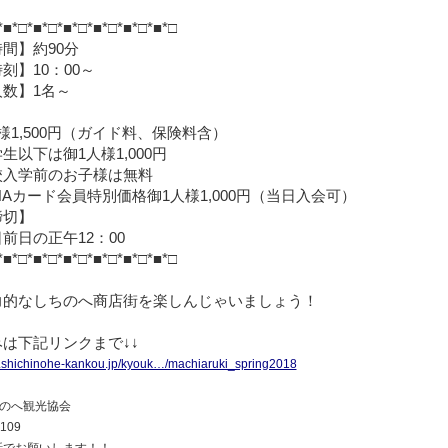
*□*■*□*■*□*■*□*■*□*■*□
間】約90分
刻】10：00～
数】1名～
】
1,500円（ガイド料、保険料含）
以下は御1人様1,000円
入学前のお子様は無料
Aカード会員特別価格御1人様1,000円（当日入会可）
締切】
日の正午12：00
*□*■*□*■*□*■*□*■*□*■*□
力的なしちのへ商店街を楽しんじゃいましょう！
は下記リンクまで↓↓
w.shichinohe-kankou.jp/kyouk…/machiaruki_spring2018
ちのへ観光協会
7109