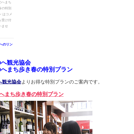
のへまち
春の特別
 は
コメ
を受け付
いませ
へのリン
のへ観光協会
のへまち歩き春の特別プラン
へ観光協会
よりお得な特別プランのご案内です。
へまち歩き春の特別プラン