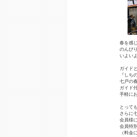
春を感
のんび
いよい
ガイド
『しち
七戸の
ガイド
手軽に
とって
さらに七
会員様に
会員特別
（料金