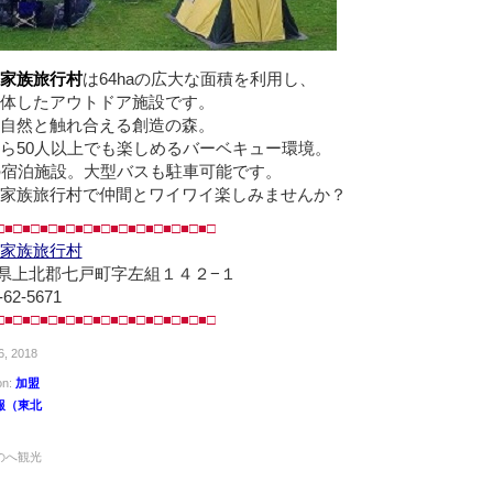
家族旅行村
は64haの広大な面積を利用し、
体したアウトドア施設です。
自然と触れ合える創造の森。
ら50人以上でも楽しめるバーベキュー環境。
の宿泊施設。大型バスも駐車可能です。
家族旅行村で仲間とワイワイ楽しみませんか？
□■□■□■□■□■□■□■□■□■□■□■□■□
家族旅行村
県上北郡七戸町字左組１４２−１
-62-5671
□■□■□■□■□■□■□■□■□■□■□■□■□
, 2018
on:
加盟
報（東北
）
のへ観光