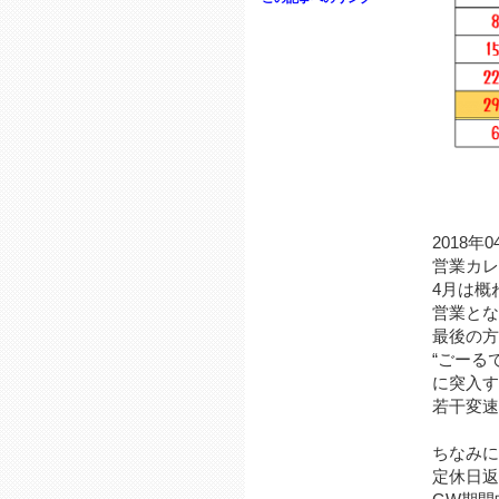
2018年
営業カレ
4月は概
営業とな
最後の方
“ごーる
に突入す
若干変速
ちなみに、
定休日返