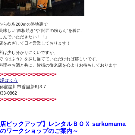
から徒歩280mの路地裏で
美味しい”鉄板焼き”や”関西の粉もん”を肴に、
しんでいただきたい！！』
店をめざして日々営業しております！
所は少し分かりにくいですが、
で《はふう》を探し当てていただければ嬉しいです。
料理やお酒と共に、皆様の御来店を心よりお待ちしております！
□■□■□■□■□■□■□■□■□■□■□■□■
場はふう
府寝屋川市香里新町3-7
833-0862
□■□■□■□■□■□■□■□■□■□■□■□■
店ピックアップ】レンタルＢＯＸ sarkomama
のワークショップのご案内～