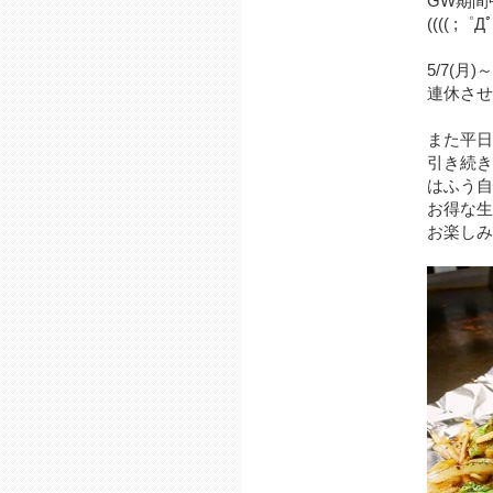
GW期間
(((( ;゜Д
5/7(月
連休させて
また平日
引き続き
はふう自
お得な生
お楽しみくだ