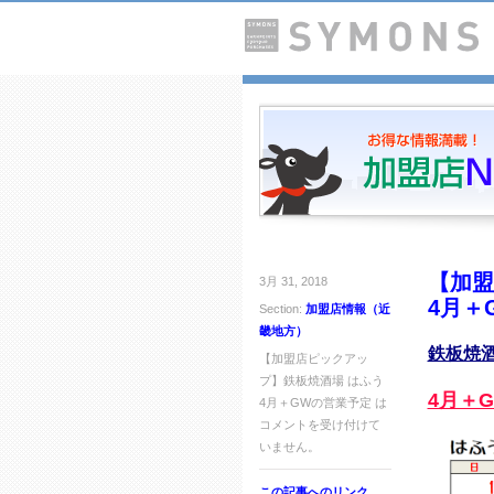
【加盟
3月 31, 2018
4月＋
Section:
加盟店情報（近
畿地方）
鉄板焼酒
【加盟店ピックアッ
プ】鉄板焼酒場 はふう
4月＋
4月＋GWの営業予定 は
コメントを受け付けて
いません。
この記事へのリンク