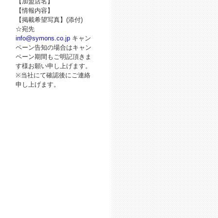
【加盟店名】
【情報内容】
【掲載希望写真】(添付)
☆宛先
info@symons.co.jp
キャン
ペーン告知の場合はキャン
ペーン期間もご明記頂きま
す様お願い申し上げます。
※当社にて確認後にご連絡
申し上げます。