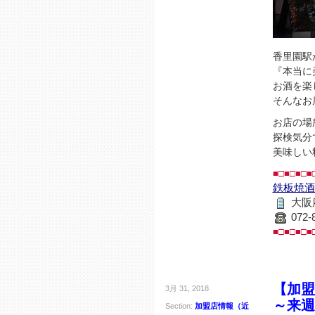
香里園駅
『本当に
お酒を楽
そんなお
お店の場
探検気分
美味しい
■□■□■□■
鉄板焼酒
大阪
072-
■□■□■□■
【加盟
3月 31, 2018
～来週
Section:
加盟店情報（近