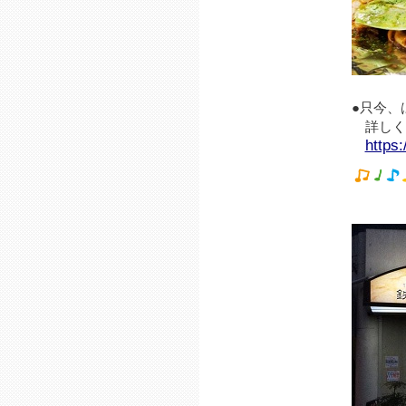
●只今、
詳しく
https