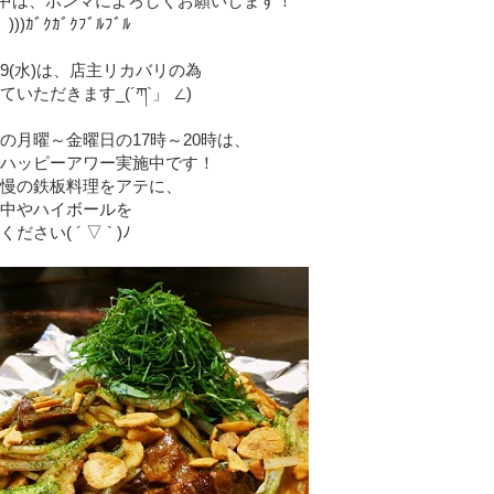
中は、ホンマによろしくお願いします！
゜)))ｶﾞｸｶﾞｸﾌﾞﾙﾌﾞﾙ
)～9(水)は、店主リカバリの為
いただきます_(´ཀ`」 ∠)
の月曜～金曜日の17時～20時は、
ハッピーアワー実施中です！
慢の鉄板料理をアテに、
中やハイボールを
さい( ´ ▽ ` )ﾉ