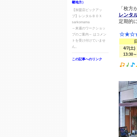
畿地方）
「枚方
【加盟店ピックアッ
レンタルＢ
プ】レンタルＢＯＸ
定期的
sarkomama
～来週のワークショッ
☆★☆
プのご案内～ は
コメン
トを受け付けていませ
ん。
4/7(土)
13:30～
この記事へのリンク