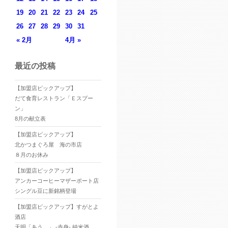
19
20
21
22
23
24
25
26
27
28
29
30
31
« 2月
4月 »
最近の投稿
【加盟店ピックアップ】
だて食育レストラン「Ｅスプー
ン」
8月の献立表
【加盟店ピックアップ】
北かつまぐろ屋 海の市店
８月のお休み
【加盟店ピックアップ】
アンカーコーヒーマザーポート店
シングル豆に新銘柄登場
【加盟店ピックアップ】すがとよ
酒店
天明「あう。」 -赤身- 純米酒