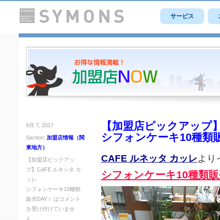
サービス
【加盟店ピックアップ】C
9月 7, 2017
シフォンケーキ10種類販
Section:
加盟店情報（関
東地方）
CAFE ルネッタ カッレ
より
【加盟店ピックアッ
プ】CAFE ルネッタ カ
シフォンケーキ10種類販
ッレ
シフォンケーキ10種類
販売DAY☆ は
コメント
を受け付けていませ
ん。