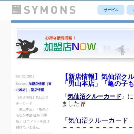
サービス
【新店情報】気仙沼ク
6月 23, 2017
「男山本店」「亀の子も
Section:
加盟店情報（東
北地方）
,
新店情報
『
気仙沼クルーカード
』に
【新店情報】気仙沼ク
ました
ルーカード
「男山本店」「亀の子
もなか本舗 紅梅 田中
「気仙沼クルーカード」
店」 は
コメントを受け
－－－－－－－－－－－
付けていません。