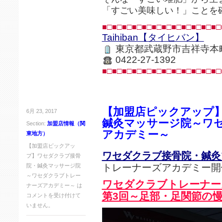
「すごい美味しい！」ことを
■□■□■□■□■□■□■□■□■□■□■□■□
Taihiban【タイヒバン】
東京都武蔵野市吉祥寺本
0422-27-1392
■□■□■□■□■□■□■□■□■□■□■□■□
【加盟店ピックアップ
6月 23, 2017
鍼灸マッサージ院～ワ
Section:
加盟店情報（関
アカデミー～
東地方）
【加盟店ピックアッ
ワセダクラブ接骨院・鍼灸
プ】ワセダクラブ接骨
トレーナーズアカデミー開
院・鍼灸マッサージ院
～ワセダクラブトレー
ワセダクラブトレーナー
ナーズアカデミー～ は
第3回～足部・足関節の
コメントを受け付けて
いません。