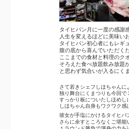
タイヒバン月に一度の感謝
人生を変えるほどに美味い
タイヒバン初心者にもレギ
腹の底から喜んでいただく
ここまでの食材と料理のク
そろえた食べ放題飲み放題
と思わず気合いが入るにく
さて若きシェフしほちゃんに
独り舞台にくまつりも今回で
すっかり板についたしほめし
しほちゃん自身もワクワク感
彼女が手塩にかけるタイヒバ
さらに余すところなくご堪能
１ラウンド勝負で渾身の力を