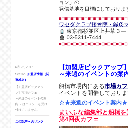
ョン」の
発信基地を目標にしておりま
■□■□■□■□■□■□■□■□■□■□■□■□
ワセダクラブ接骨院・鍼灸
東京都杉並区上井草３―
03-5311-7444
■□■□■□■□■□■□■□■□■□■□■□■□
【加盟店ピックアップ
6月 23, 2017
～来週のイベントの案
Section:
加盟店情報（関
東地方）
船橋市場内にある
市場カフ
【加盟店ピックアッ
イベントを開催しておりま
プ】市場カフェ
～来週のイベントの案
☆★来週のイベント案内★
内～ は
コメントを受け
付けていません。
まいふな編集部と船橋を
第4回夜カフェ
この記事へのリンク