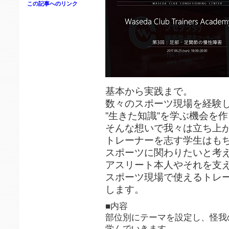
この記事へのリンク
基本から実践まで。
数々のスポーツ現場を経験
”生きた知識”を学ぶ機会を
そんな想いで我々は立ち上
トレーナーを志す学生はも
スポーツに関わりたいと考
アスリート本人やそれを支
スポーツ現場で使えるトレ
します。
■内容
部位別にテーマを設定し、怪我
学んでいきます。