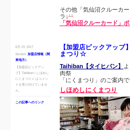
その他「気仙沼クルーカー
ラ↓
「気仙沼クルーカード」ポ
【加盟店ピックアップ】T
6月 23, 2017
まつり☆
Section:
加盟店情報（関
東地方）
Taihiban【タイヒバン】
よ
【加盟店ピックアッ
肉祭
プ】Taihiban☆しほめし
にくまつり☆ は
コメン
「にくまつり」のご案内で
トを受け付けていませ
しほめしにくまつり
ん。
この記事へのリンク