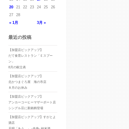
20
21
22
23
24
25
26
27
28
« 1月
3月 »
最近の投稿
【加盟店ピックアップ】
だて食育レストラン「Ｅスプー
ン」
8月の献立表
【加盟店ピックアップ】
北かつまぐろ屋 海の市店
８月のお休み
【加盟店ピックアップ】
アンカーコーヒーマザーポート店
シングル豆に新銘柄登場
【加盟店ピックアップ】すがとよ
酒店
天明「あう。」 -赤身- 純米酒