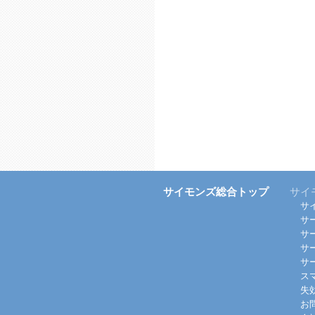
サイモンズ総合トップ
サイ
サ
サ
サ
サ
サ
ス
失
お