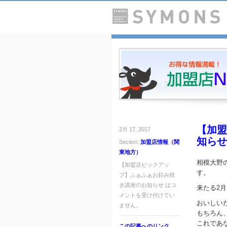
【加盟
2月 17, 2017
知らせ
Section:
加盟店情報（関
東地方）
相模大野
【加盟店ピックアッ
す。
プ】ふぁふぁお好み焼
き講座のお知らせ は
コ
来たる2月
メントを受け付けてい
おいしい
ません。
もちろん
これであ
この記事へのリンク