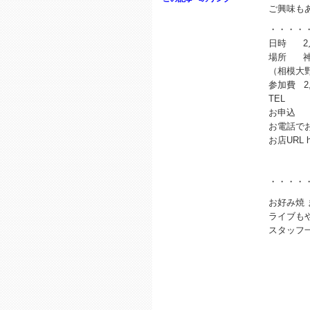
ご興味も
・・・・
日時 2月
場所 神奈川
（相模大
参加費 2,
TEL 04
お申込 1
お電話で
お店URL ht
・・・・
お好み焼
ライブも
スタッフ