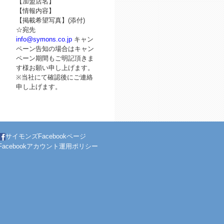
【加盟店名】
【情報内容】
【掲載希望写真】(添付)
☆宛先
info@symons.co.jp
キャン
ペーン告知の場合はキャン
ペーン期間もご明記頂きま
す様お願い申し上げます。
※当社にて確認後にご連絡
申し上げます。
サイモンズFacebookページ
Facebookアカウント運用ポリシー