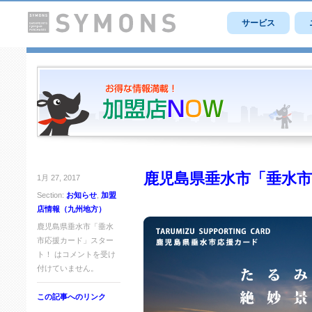
サービス
鹿児島県垂水市「垂水
1月 27, 2017
Section:
お知らせ
,
加盟
店情報（九州地方）
鹿児島県垂水市「垂水
市応援カード」スター
ト！ は
コメントを受け
付けていません。
この記事へのリンク