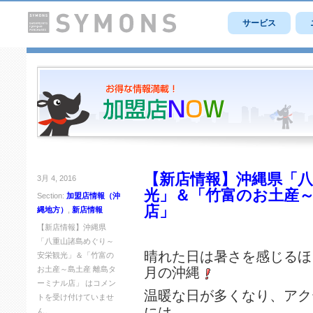
サービス
【新店情報】沖縄県「
3月 4, 2016
光」＆「竹富のお土産～
Section:
加盟店情報（沖
店」
縄地方）
,
新店情報
【新店情報】沖縄県
「八重山諸島めぐり～
晴れた日は暑さを感じるほ
安栄観光」＆「竹富の
お土産～島土産 離島タ
月の沖縄
ーミナル店」 は
コメン
温暖な日が多くなり、アク
トを受け付けていませ
には
ん。