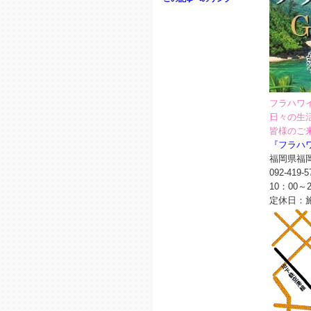
フラハワ
日々の生
皆様のご
『フラハ
福岡県福
092-419-5
10：00～2
定休日：