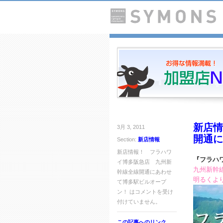
新店情
3月 3, 2011
開通に
Section:
新店情報
新店情報！ フラハワ
『フラハ
イ博多阪急店 九州新
九州新幹
幹線全線開通にあわせ
明るくよ
て博多駅ビルオープ
ン！ は
コメントを受け
付けていません。
この記事へのリンク