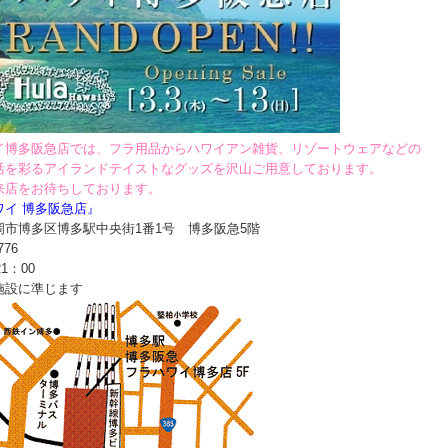
イ博多阪急店では、フラ用品からハワイアン雑貨、リゾートウェアなどの
活を彩るアイランドテイストなグッズを沢山ご用意しております。
来店をお待ちしております。
ワイ 博多阪急店』
岡市博多区博多駅中央街1番1号 博多阪急5階
776
1：00
施設に準じます