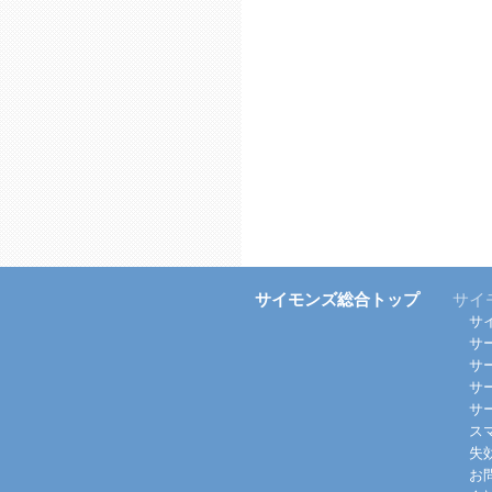
サイモンズ総合トップ
サイ
サ
サ
サ
サ
サ
ス
失
お