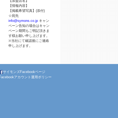
【加盟店名】
【情報内容】
【掲載希望写真】(添付)
☆宛先
info@symons.co.jp
キャン
ペーン告知の場合はキャン
ペーン期間もご明記頂きま
す様お願い申し上げます。
※当社にて確認後にご連絡
申し上げます。
サイモンズFacebookページ
Facebookアカウント運用ポリシー