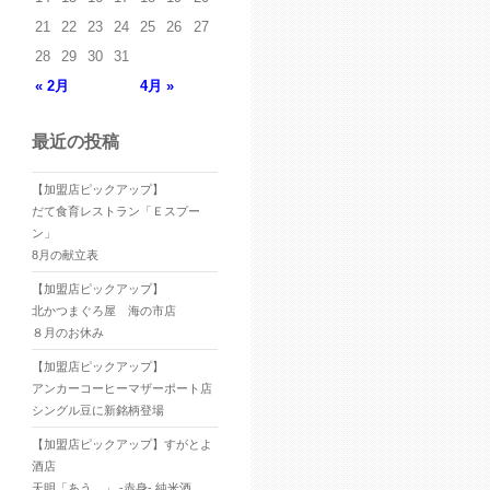
21
22
23
24
25
26
27
28
29
30
31
« 2月
4月 »
最近の投稿
【加盟店ピックアップ】
だて食育レストラン「Ｅスプー
ン」
8月の献立表
【加盟店ピックアップ】
北かつまぐろ屋 海の市店
８月のお休み
【加盟店ピックアップ】
アンカーコーヒーマザーポート店
シングル豆に新銘柄登場
【加盟店ピックアップ】すがとよ
酒店
天明「あう。」 -赤身- 純米酒