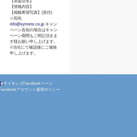
【加盟店名】
【情報内容】
【掲載希望写真】(添付)
☆宛先
info@symons.co.jp
キャン
ペーン告知の場合はキャン
ペーン期間もご明記頂きま
す様お願い申し上げます。
※当社にて確認後にご連絡
申し上げます。
サイモンズFacebookページ
Facebookアカウント運用ポリシー