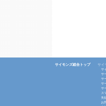
サイモンズ総合トップ
サイ
サ
サ
サ
サ
サ
ス
失
お