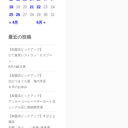
18
19
20
21
22
23
24
25
26
27
28
29
30
31
« 4月
6月 »
最近の投稿
【加盟店ピックアップ】
だて食育レストラン「Ｅスプー
ン」
8月の献立表
【加盟店ピックアップ】
北かつまぐろ屋 海の市店
８月のお休み
【加盟店ピックアップ】
アンカーコーヒーマザーポート店
シングル豆に新銘柄登場
【加盟店ピックアップ】すがとよ
酒店
天明「あう。」 -赤身- 純米酒