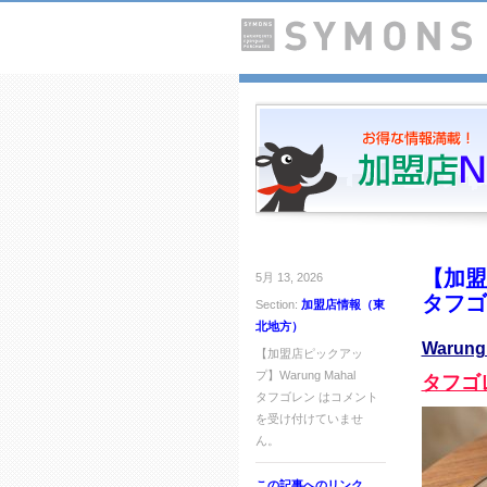
【加盟
5月 13, 2026
タフゴ
Section:
加盟店情報（東
北地方）
Warung
【加盟店ピックアッ
プ】Warung Mahal
タフゴ
タフゴレン は
コメント
を受け付けていませ
ん。
この記事へのリンク