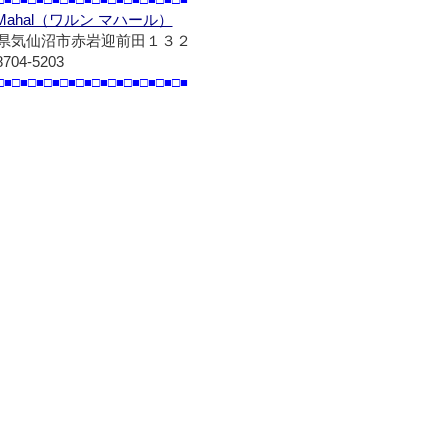
g Mahal（ワルン マハール）
県気仙沼市赤岩迎前田１３２
8704-5203
□■□■□■□■□■□■□■□■□■□■□■□■