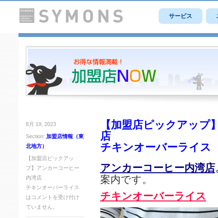
サービス
【加盟店ピックアップ】
8月 19, 2023
店
Section:
加盟店情報（東
チキンオーバーライス
北地方）
【加盟店ピックアッ
アンカーコーヒー内湾店
プ】アンカーコーヒー
案内です。
内湾店
チキンオーバーライス
チキンオーバーライス
は
コメントを受け付け
ていません。