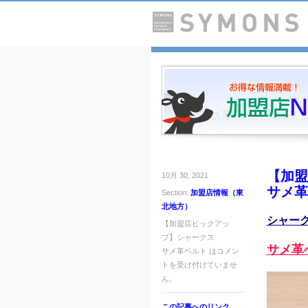
【加盟
10月 30, 2021
サメ革
Section:
加盟店情報（東
北地方）
シャー
【加盟店ピックアッ
プ】シャークス
サメ革
サメ革ベルト は
コメン
トを受け付けていませ
ん。
この記事へのリンク