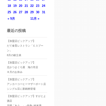
18
19
20
21
22
23
24
25
26
27
28
29
30
31
« 9月
11月 »
最近の投稿
【加盟店ピックアップ】
だて食育レストラン「Ｅスプー
ン」
8月の献立表
【加盟店ピックアップ】
北かつまぐろ屋 海の市店
８月のお休み
【加盟店ピックアップ】
アンカーコーヒーマザーポート店
シングル豆に新銘柄登場
【加盟店ピックアップ】すがとよ
酒店
天明「あう。」 -赤身- 純米酒