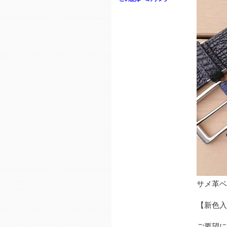
サメ革ベ
【新色入
ご要望に