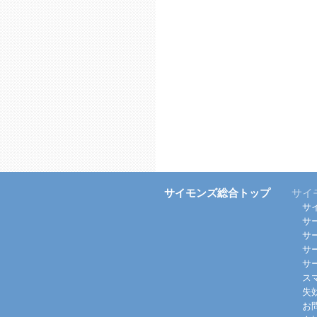
サイモンズ総合トップ
サイ
サ
サ
サ
サ
サ
ス
失
お