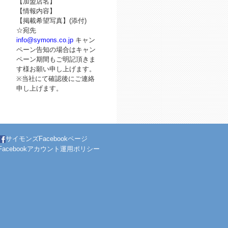
【加盟店名】
【情報内容】
【掲載希望写真】(添付)
☆宛先
info@symons.co.jp
キャン
ペーン告知の場合はキャン
ペーン期間もご明記頂きま
す様お願い申し上げます。
※当社にて確認後にご連絡
申し上げます。
サイモンズFacebookページ
Facebookアカウント運用ポリシー