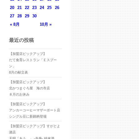
20
21
22
23
24
25
26
27
28
29
30
« 8月
10月 »
最近の投稿
【加盟店ピックアップ】
だて食育レストラン「Ｅスプー
ン」
8月の献立表
【加盟店ピックアップ】
北かつまぐろ屋 海の市店
８月のお休み
【加盟店ピックアップ】
アンカーコーヒーマザーポート店
シングル豆に新銘柄登場
【加盟店ピックアップ】すがとよ
酒店
天明「あう。」 -赤身- 純米酒