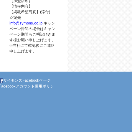
【加盟店名】
【情報内容】
【掲載希望写真】(添付)
☆宛先
info@symons.co.jp
キャン
ペーン告知の場合はキャン
ペーン期間もご明記頂きま
す様お願い申し上げます。
※当社にて確認後にご連絡
申し上げます。
サイモンズFacebookページ
Facebookアカウント運用ポリシー