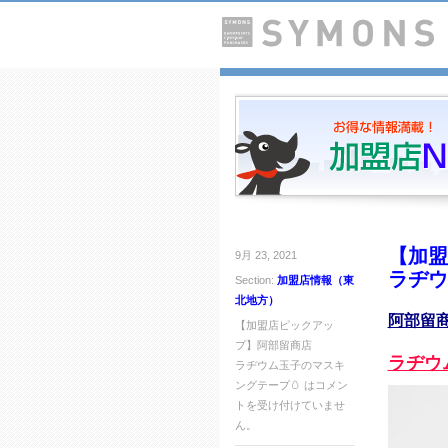
【加盟
9月 23, 2021
ラヂウ
Section:
加盟店情報（東
北地方）
阿部留
【加盟店ピックアッ
プ】阿部留商店
ラヂウ
ラヂウム玉子のマスキ
ングテープ🥚 は
コメン
トを受け付けていませ
ん。