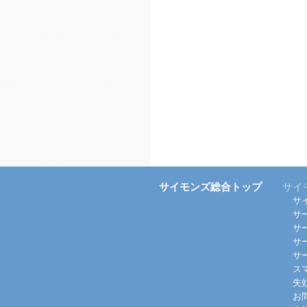
サイモンズ総合トップ
サイ
サ
サ
サ
サ
サ
ス
失
お