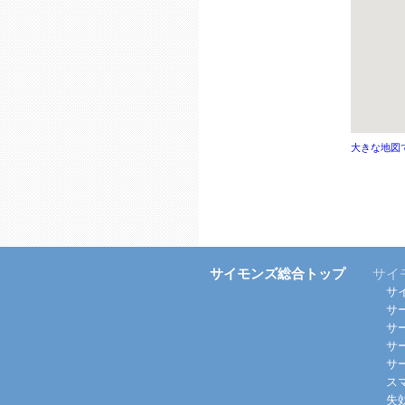
大きな地図
サイモンズ総合トップ
サイ
サ
サ
サ
サ
サ
ス
失