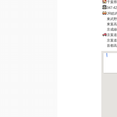
千葉県
047-42
JR総
東武野
東葉高
京成線
京葉道
京葉道
首都高