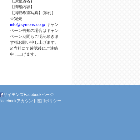
【加盟店名】
【情報内容】
【掲載希望写真】(添付)
☆宛先
info@symons.co.jp
キャン
ペーン告知の場合はキャン
ペーン期間もご明記頂きま
す様お願い申し上げます。
※当社にて確認後にご連絡
申し上げます。
サイモンズFacebookページ
Facebookアカウント運用ポリシー