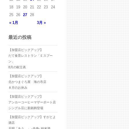
18
19
20
21
22
23
24
25
26
27
28
« 1月
3月 »
最近の投稿
【加盟店ピックアップ】
だて食育レストラン「Ｅスプー
ン」
8月の献立表
【加盟店ピックアップ】
北かつまぐろ屋 海の市店
８月のお休み
【加盟店ピックアップ】
アンカーコーヒーマザーポート店
シングル豆に新銘柄登場
【加盟店ピックアップ】すがとよ
酒店
天明「あう。」 -赤身- 純米酒