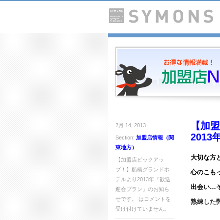
【加盟
2月 14, 2013
201
Section:
加盟店情報（関
東地方）
大切な方
【加盟店ピックアッ
プ！】船橋グランドホ
心のこも
テルより2013年『歓送
出会い…
迎会プラン』のお知ら
せです。 は
コメントを
熟練した
受け付けていません。