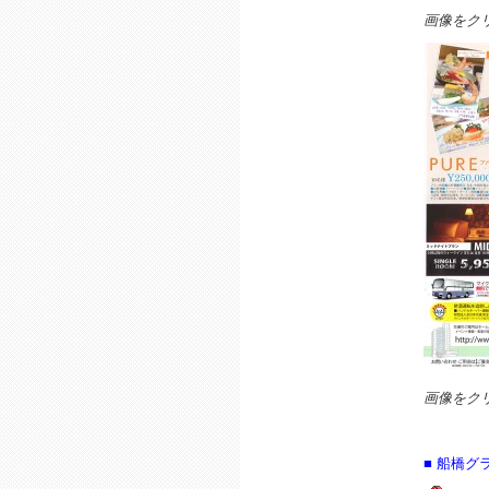
画像をク
画像をク
■ 船橋グ