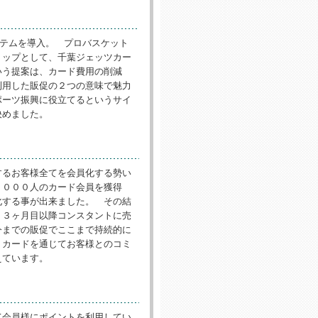
ステムを導入。 プロバスケット
ョップとして、千葉ジェッツカー
いう提案は、カード費用の削減
利用した販促の２つの意味で魅力
ポーツ振興に役立てるというサイ
決めました。
するお客様全てを会員化する勢い
１０００人のカード会員を獲得
化する事が出来ました。 その結
、３ヶ月目以降コンスタントに売
今までの販促でここまで持続的に
、カードを通じてお客様とのコミ
えています。
て会員様にポイントを利用してい