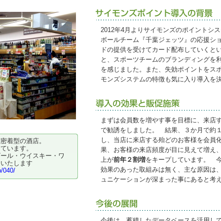
2012年4月よりサイモンズのポイントシ
ボールチーム『千葉ジェッツ』の応援シ
ドの提供を受けてカード配布していくと
と、スポーツチームのブランディングを
を感じました。また、失効ポイントをス
モンズシステムの特徴も気に入り導入を
まずは会員数を増やす事を目標に、来店
で勧誘をしました。 結果、３か月で約
し、当店に来店する殆どのお客様を会員
域密着型の酒店。
えています。
果、お客様の来店頻度が目に見えて増え
ビール・ウイスキー・ワ
上が
前年２割増
をキープしています。 
もいたします
効果のあった取組みは無く、主な原因は
p/040/
ュニケーションが深まった事にあると考
今後は、蓄積したデータベースを活用し